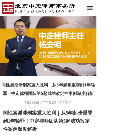
首页
끀
中定简介
律师团队
넳
넲
成功案例
服务范围
中定动态
同性卖淫涉刑案重大胜利｜从5年起步重罪到1年轻
联系我们
罪！中定律师团队第5起成功改定性案例深度解析
创建时间：
2026-05-27
15:21
同性卖淫涉刑案
重大胜利
｜从5年起步重罪
到
1年
轻罪！
中定
律师团队第5起成功改定
性案例深度解析