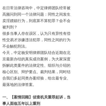
在日常法律咨询中，
中定
律师团队
经常
被
高频问到同一个法律问题：同性之间发生
卖淫嫖娼行为，到底算不算犯罪？会不会
被判刑？
很多当事人存在误区，认为只有异性有偿
性交易才涉嫌违法犯罪，同性之间的行为
不会触犯刑法。
今天，
中定
杨
安明
律师团队结合
近期
在北
京最新办结的真实成功案例，为大家深度
拆解此类案件的法律定性、
组织与介绍的
核心区别、辩护要点、裁判结果，同时结
合我们多起同类办案经验，给出最专业、
最落地的法律答案。
一、
【
案情回顾
】侦查
机关重罪起诉，当
事人面临五年以上重刑