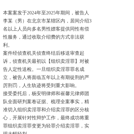
本案案发于2024年至2025年期间，被告人
李某（男）在
北京市
某
辖区内，居间介绍3
名以上人员向多名
男性
嫖客提供同性有偿
性服务，通过收取介绍费的方式非法获
利。
案件经侦查机关侦查终结后移送审查起
诉，
侦查
机关最初以【组织卖淫罪】对被
告人
定性送检
。一旦组织卖淫罪罪名成
立，被告人将面临五年以上有期徒刑的严
厉刑罚，人生轨迹将受到重大影响。
接受委托后，杨
安明
律师
和崔馨元律师
团
队全面研判案卷证据、梳理全案事实，精
准切入
组织卖淫罪和介绍卖淫罪的
区分核
心，开展针对性辩护工作，最终成功将重
罪组织卖淫罪变更为轻罪介绍卖淫罪，实
现大幅轻判。