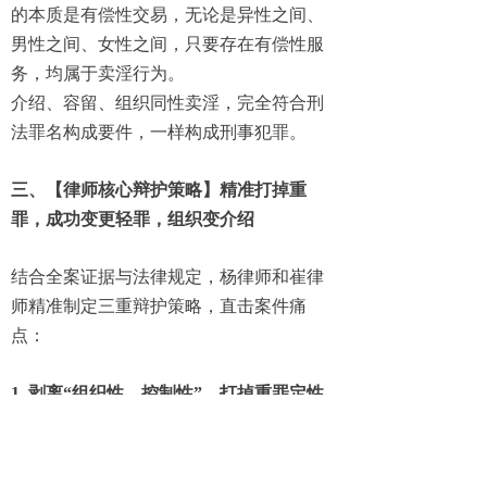
的本质是有偿性交易，无论是异性之间、
男性之间、女性之间，只要存在有偿性服
务，均属于卖淫行为。
介绍、容留、组织同性卖淫，完全符合刑
法罪名构成要件，一样构成刑事犯罪。
三、【律师核心辩护策略】精准打掉重
罪，成功变更轻罪
，组织变介绍
结合全案证据与法律规定，
杨律师和崔律
师
精准制定三重辩护策略，直击案件痛
点：
1. 剥离“组织性、控制性”，打掉重罪定性
本案中，被告人仅起到牵线介绍作用，未
招募、未管理、未约束卖淫人员，未建立
稳定卖淫团伙，不存在对卖淫人员的人